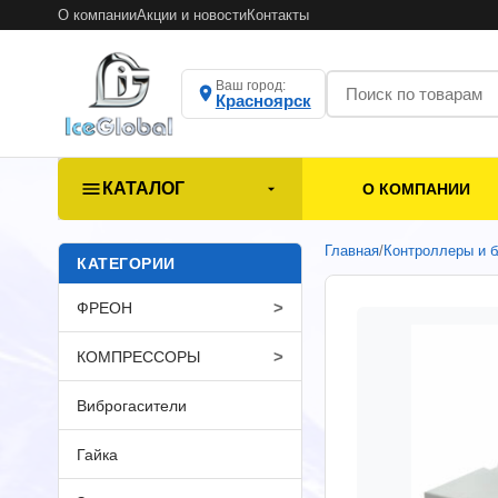
О компании
Акции и новости
Контакты
Ваш город:
Красноярск
КАТАЛОГ
О КОМПАНИИ
Главная
/
Контроллеры и б
КАТЕГОРИИ
>
ФРЕОН
>
КОМПРЕССОРЫ
Виброгасители
Гайка