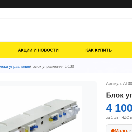
АКЦИИ И НОВОСТИ
КАК КУПИТЬ
локи управления
/ Блок управления L-130
Артикул: АГ0
Блок у
4 10
за 1 шт · НДС 
Мало
· г