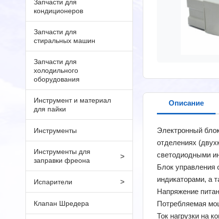
Запчасти для
кондиционеров
Запчасти для
стиральных машин
Запчасти для
холодильного
оборудования
Инструмент и материал
Описание
для пайки
Электронный блок
Инструменты
отделениях (двух
Инструменты для
светодиодными и
>
заправки фреона
Блок управления 
индикаторами, а 
>
Испарители
Напряжение питан
Клапан Шредера
Потребляемая мощ
Ток нагрузки на к