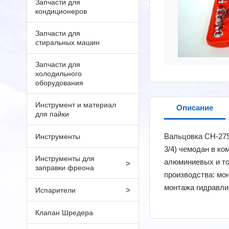
Запчасти для
кондиционеров
Запчасти для
стиральных машин
Запчасти для
холодильного
оборудования
Инструмент и материал
Описание
для пайки
Вальцовка CH-275 L,
Инструменты
3/4) чемодан в ко
Инструменты для
алюминиевых и то
>
заправки фреона
производства: мо
монтажа гидравли
>
Испарители
Клапан Шредера