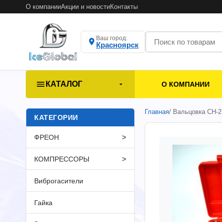
О компании
Акции и новости
Контакты
Ваш город:
Красноярск
КАТАЛОГ
О КОМПАНИИ
Главная
/ Вальцовка СH-2
КАТЕГОРИИ
>
ФРЕОН
>
КОМПРЕССОРЫ
Виброгасители
Гайка