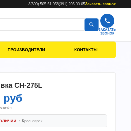
8(800) 505 51 05
8(391) 205 00 05
Заказать звонок
ЗАКАЗАТЬ
ЗВОНОК
ПРОИЗВОДИТЕЛИ
КОНТАКТЫ
вка СH-275L
3 руб
включён
наличии
· г.
Красноярск