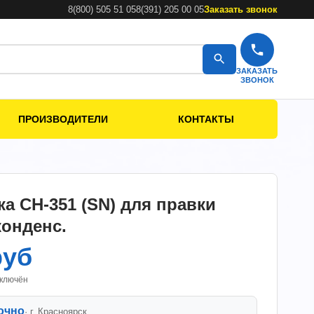
8(800) 505 51 05
8(391) 205 00 05
Заказать звонок
ЗАКАЗАТЬ
ЗВОНОК
ПРОИЗВОДИТЕЛИ
КОНТАКТЫ
ка СН-351 (SN) для правки
конденс.
руб
включён
очно
· г.
Красноярск