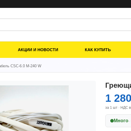
АКЦИИ И НОВОСТИ
КАК КУПИТЬ
абель CSC-6.0 M-240 W
Греющи
1 28
за 1 шт · НДС 
Много
·