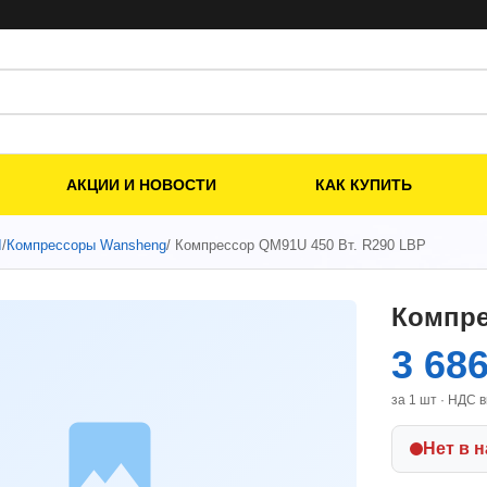
АКЦИИ И НОВОСТИ
КАК КУПИТЬ
Ы
/
Компрессоры Wansheng
/ Компрессор QM91U 450 Вт. R290 LBP
Компре
3 68
за 1 шт · НДС 
Нет в 