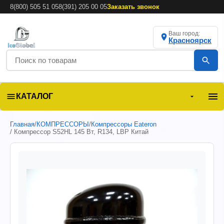
8(800) 505 51 05
8(391) 205 00 05
Заказать звонок
Ваш город:
Красноярск
КАТАЛОГ
Главная
/
КОМПРЕССОРЫ
/
Компрессоры Eateron
/ Компрессор S52HL 145 Вт, R134, LBP Китай