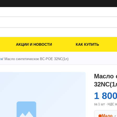
АКЦИИ И НОВОСТИ
КАК КУПИТЬ
ти
/ Масло синтетическое ВС-РОЕ 32NC(1л)
Масло 
32NC(1
1 80
за 1 шт · НДС 
Мало
· г