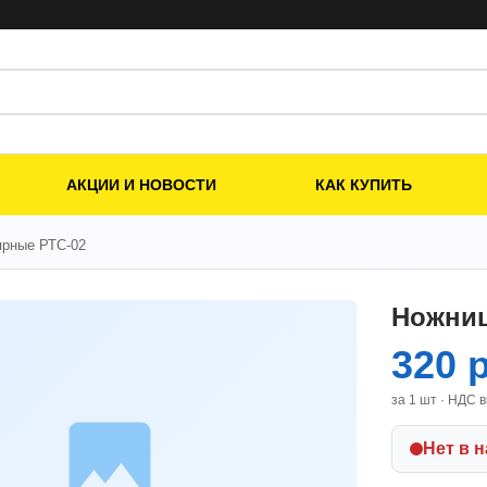
АКЦИИ И НОВОСТИ
КАК КУПИТЬ
ярные РТС-02
Ножниц
320 
за 1 шт · НДС 
Нет в 