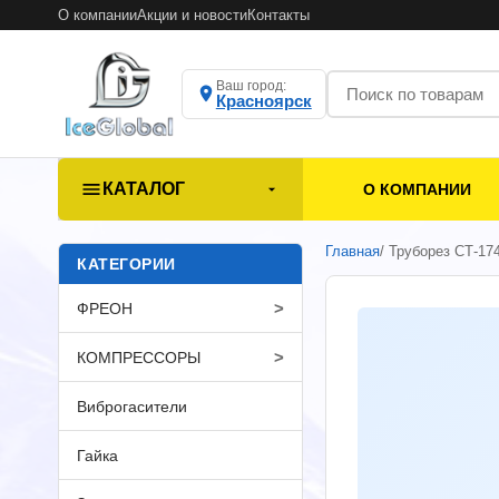
О компании
Акции и новости
Контакты
Ваш город:
Красноярск
КАТАЛОГ
О КОМПАНИИ
Главная
/ Труборез СТ-17
КАТЕГОРИИ
>
ФРЕОН
>
КОМПРЕССОРЫ
Виброгасители
Гайка