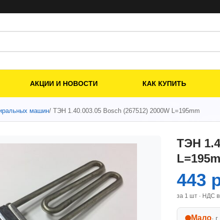
АКЦИИ И НОВОСТИ
КАК КУПИТЬ
тиральных машин
/ ТЭН 1.40.003.05 Bosch (267512) 2000W L=195mm
ТЭН 1.4
L=195
443 
за 1 шт · НДС 
Мало
· г