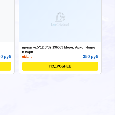
щетки уг.5*12,5*32 196539 Мерл, Арист,Индез
в корп
30 руб
350 руб
Мало
ПОДРОБНЕЕ