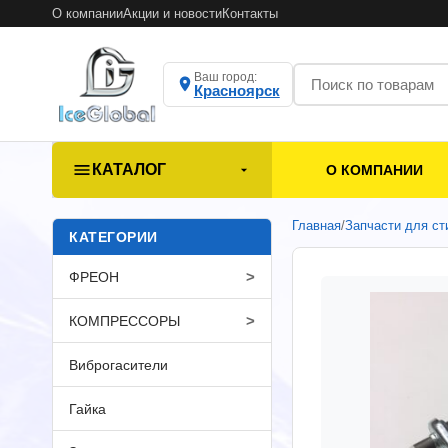
О компании
Акции и новости
Контакты
Ваш город:
Красноярск
КАТАЛОГ
О КОМПАНИИ
Главная
/
Запчасти для с
КАТЕГОРИИ
>
ФРЕОН
>
КОМПРЕССОРЫ
Виброгасители
Гайка