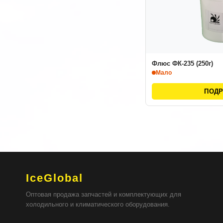
Флюс ФК-235 (250г)
Мало
ПОД
IceGlobal
Оптовая продажа запчастей и комплектующих для
холодильного и климатического оборудования.