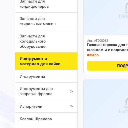
Запчасти для
кондиционеров
Запчасти для
стиральных машин
Запчасти для
холодильного
Арт: АГ000033
Газовая горелка для 
оборудования
шлангом и с поджиго
Мало
Инструмент и
материал для пайки
ПОД
Инструменты
Инструменты для
>
заправки фреона
>
Испарители
Клапан Шредера