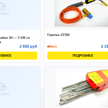
Горелка 1S760
пайки JH — 3 SW со
м
2 650 руб
2 1
Мало
РОБНЕЕ
ПОДРОБНЕЕ