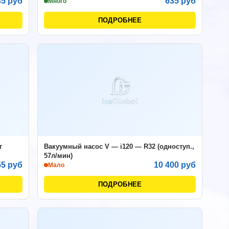
45 руб
635 руб
Много
ПОДРОБНЕЕ
г
Вакуумный насос V — i120 — R32 (одноступ.,
57л/мин)
55 руб
10 400 руб
Мало
ПОДРОБНЕЕ