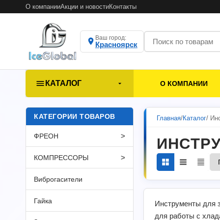
О компании
Акции и новости
Контакты
Ваш город:
Красноярск
КАТАЛОГ
О КОМПАНИИ
КАТЕГОРИИ ТОВАРОВ
Главная
/
Каталог
/ Ин
>
ФРЕОН
ИНСТР
>
КОМПРЕССОРЫ
Виброгасители
Гайка
Инструменты для з
для работы с хлада