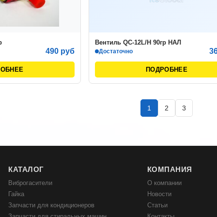
р
Вентиль QC-12L/H 90гр НАЛ
490 руб
3
Достаточно
РОБНЕЕ
ПОДРОБНЕЕ
1
2
3
КАТАЛОГ
КОМПАНИЯ
Виброгасители
О компании
Гайка
Новости
Запчасти для кондиционеров
Статьи
Запчасти для стиральных машин
Контакты