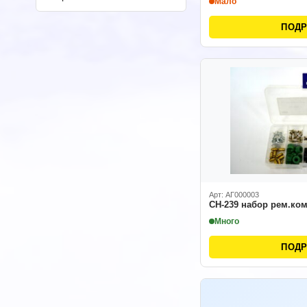
Мало
ПОД
Арт: АГ000003
CH-239 набор рем.ко
Много
ПОД