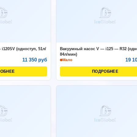
i120SV (одноступ, 51л/
Вакуумный насос V — i125 — R32 (одно
84л/мин)
11 350 руб
19 1
Мало
РОБНЕЕ
ПОДРОБНЕЕ