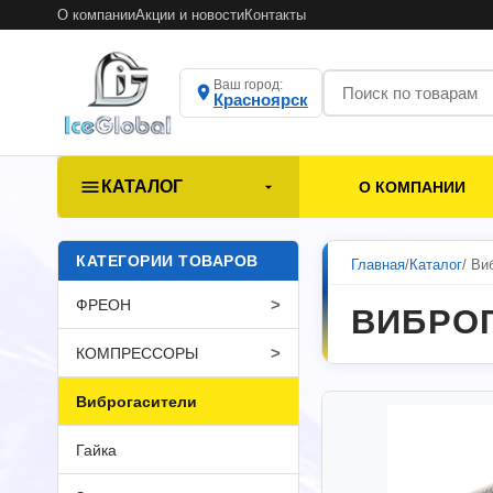
О компании
Акции и новости
Контакты
Ваш город:
Красноярск
КАТАЛОГ
О КОМПАНИИ
КАТЕГОРИИ ТОВАРОВ
Главная
/
Каталог
/ Ви
>
ФРЕОН
ВИБРО
>
КОМПРЕССОРЫ
Виброгасители
Гайка