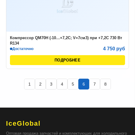
Компрессор QM70H (-10…+7,2С; V=7см3) при +7,2С 730 Вт
R134
4 750 руб
Достаточно
ПОДРОБНЕЕ
1
2
3
4
5
6
7
8
IceGlobal
Оптовая продажа запчастей и комплектующих для холодильного